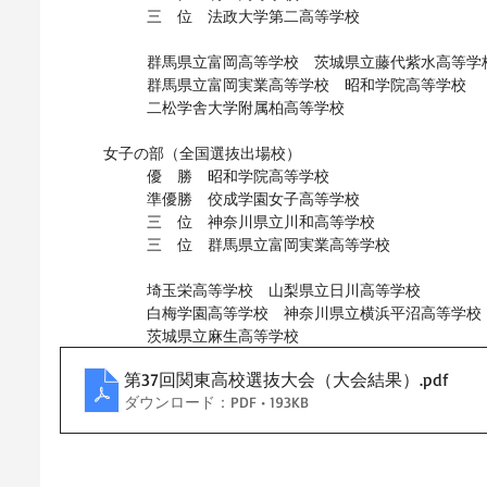
三　位　法政大学第二高等学校
群馬県立富岡高等学校　茨城県立藤代紫水高等学
群馬県立富岡実業高等学校　昭和学院高等学校
二松学舎大学附属柏高等学校
女子の部（全国選抜出場校）
優　勝　昭和学院高等学校
準優勝　佼成学園女子高等学校
三　位　神奈川県立川和高等学校
三　位　群馬県立富岡実業高等学校
埼玉栄高等学校　山梨県立日川高等学校
白梅学園高等学校　神奈川県立横浜平沼高等学校
茨城県立麻生高等学校
第37回関東高校選抜大会（大会結果）
.pdf
ダウンロード：PDF • 193KB