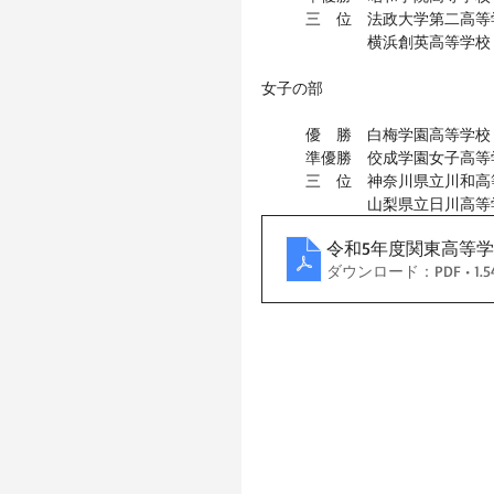
三　位　法政大学第二高等
　　　　横浜創英高等学校
女子の部
優　勝　白梅学園高等学校
準優勝　佼成学園女子高等
三　位　神奈川県立川和高
　　　　山梨県立日川高等
令和5年度関東高等
ダウンロード：PDF • 1.5