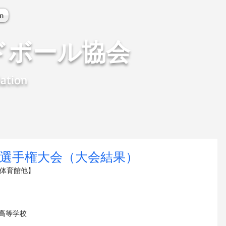
on
ドボール協会
ation
校選手権大会（大会結果）
総合体育館他】
高等学校