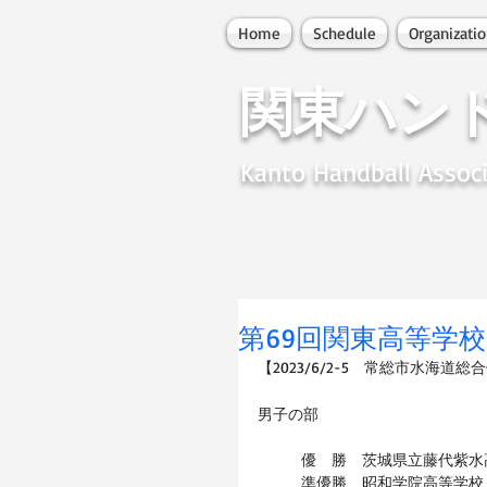
Home
Schedule
Organizati
関東ハン
Kanto Handball Associ
第69回関東高等学
【2023/6/2-5　常総市水海道
男子の部
優　勝　茨城県立藤代紫水
準優勝　昭和学院高等学校