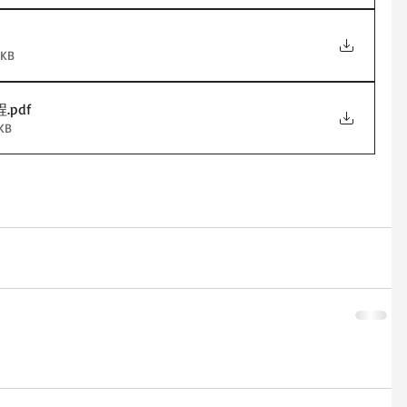
KB
程
.pdf
KB