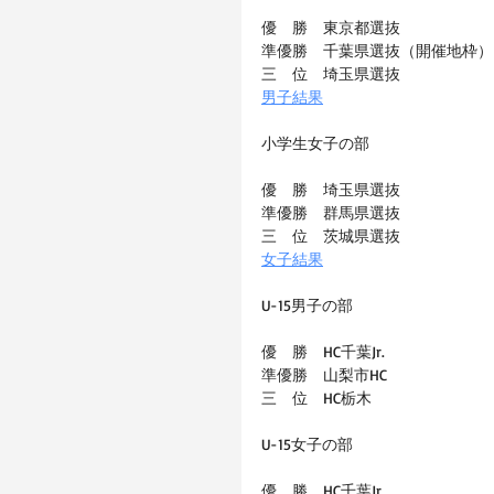
優　勝　東京都選抜
準優勝　千葉県選抜（開催地枠）
三　位　埼玉県選抜
男子結果
小学生女子の部
優　勝　埼玉県選抜
準優勝　群馬県選抜
三　位　茨城県選抜
女子結果
U-15男子の部
優　勝　HC千葉Jr.
準優勝　山梨市HC
三　位　HC栃木
U-15女子の部
優　勝　HC千葉Jr.