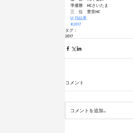
準優勝　HCさいたま
三　位　豊里HC
U-15結果
#2017
タグ：
2017
コメント
コメントを追加…