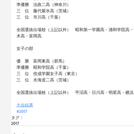
準優勝　法政二高（神奈川）
三　位　藤代紫水高（茨城）
三　位　市川高（千葉）
全国選抜出場校（上記以外）　昭和第一学園高・浦和学院高・
木高・富岡高
女子の部
優　勝　富岡東高（群馬）
準優勝　昭和学院高（千葉）
三　位　佼成学園女子高（東京）
三　位　水海道二高（茨城）
全国選抜出場校（上記以外）　平沼高・日川高・明星高・横浜
大会結果
#2017
タグ：
2017