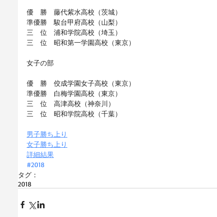
優　勝　藤代紫水高校（茨城）
準優勝　駿台甲府高校（山梨）
三　位　浦和学院高校（埼玉）
三　位　昭和第一学園高校（東京）
女子の部
優　勝　佼成学園女子高校（東京）
準優勝　白梅学園高校（東京）
三　位　高津高校（神奈川）
三　位　昭和学院高校（千葉）
男子勝ち上り
女子勝ち上り
詳細結果
#2018
タグ：
2018